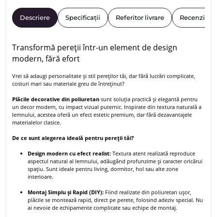
Descriere
Specificații
Referitor livrare
Recenzii
Transformă pereții într-un element de design
modern, fără efort
Vrei să adaugi personalitate și stil pereților tăi, dar fără lucrări complicate,
costuri mari sau materiale greu de întreținut?
Plăcile decorative din poliuretan
sunt soluția practică și elegantă pentru
un decor modern, cu impact vizual puternic. Inspirate din textura naturală a
lemnului, acestea oferă un efect estetic premium, dar fără dezavantajele
materialelor clasice.
De ce sunt alegerea ideală pentru pereții tăi?
Design modern cu efect realist:
Textura atent realizată reproduce
aspectul natural al lemnului, adăugând profunzime și caracter oricărui
spațiu. Sunt ideale pentru living, dormitor, hol sau alte zone
interioare.
Montaj Simplu și Rapid (DIY):
Fiind realizate din poliuretan ușor,
plăcile se montează rapid, direct pe perete, folosind adeziv special. Nu
ai nevoie de echipamente complicate sau echipe de montaj.