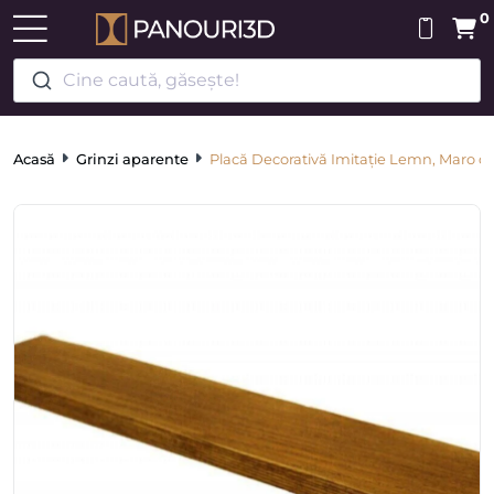
0
Cine caută, găsește!
Acasă
Grinzi aparente
Placă Decorativă Imitație Lemn, Maro d