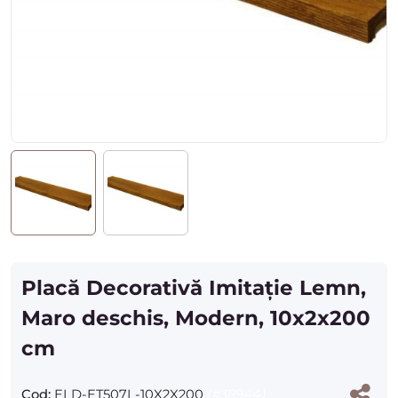
Placă Decorativă Imitație Lemn,
Maro deschis, Modern, 10x2x200
cm
Cod:
ELD-ET507L-10X2X200
(#38944)