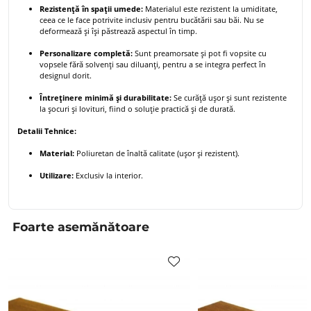
Rezistență în spații umede:
Materialul este rezistent la umiditate,
ceea ce le face potrivite inclusiv pentru bucătării sau băi. Nu se
deformează și își păstrează aspectul în timp.
Personalizare completă:
Sunt preamorsate și pot fi vopsite cu
vopsele fără solvenți sau diluanți, pentru a se integra perfect în
designul dorit.
Întreținere minimă și durabilitate:
Se curăță ușor și sunt rezistente
la șocuri și lovituri, fiind o soluție practică și de durată.
Detalii Tehnice:
Material:
Poliuretan de înaltă calitate (ușor și rezistent).
Utilizare:
Exclusiv la interior.
Foarte asemănătoare