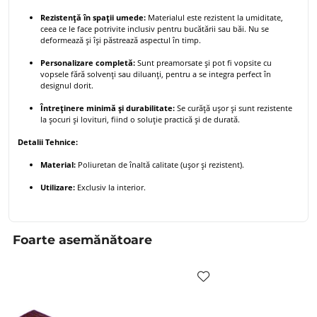
Rezistență în spații umede:
Materialul este rezistent la umiditate,
ceea ce le face potrivite inclusiv pentru bucătării sau băi. Nu se
deformează și își păstrează aspectul în timp.
Personalizare completă:
Sunt preamorsate și pot fi vopsite cu
vopsele fără solvenți sau diluanți, pentru a se integra perfect în
designul dorit.
Întreținere minimă și durabilitate:
Se curăță ușor și sunt rezistente
la șocuri și lovituri, fiind o soluție practică și de durată.
Detalii Tehnice:
Material:
Poliuretan de înaltă calitate (ușor și rezistent).
Utilizare:
Exclusiv la interior.
Foarte asemănătoare