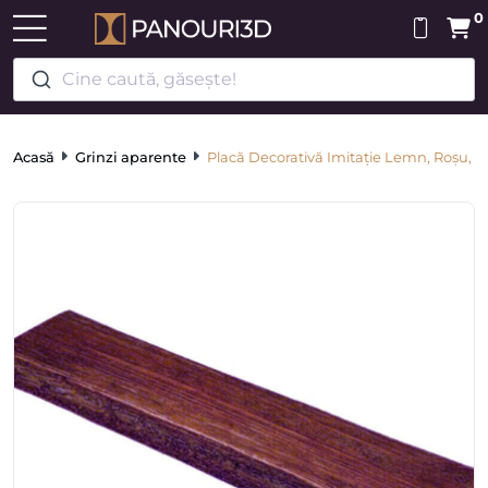
0
Cine caută, găsește!
Acasă
Grinzi aparente
Placă Decorativă Imitație Lemn, Roșu, 