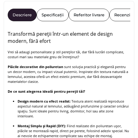
Descriere
Specificații
Referitor livrare
Recenzii
Transformă pereții într-un element de design
modern, fără efort
Vrei să adaugi personalitate și stil pereților tăi, dar fără lucrări complicate,
costuri mari sau materiale greu de întreținut?
Plăcile decorative din poliuretan
sunt soluția practică și elegantă pentru
un decor modern, cu impact vizual puternic. Inspirate din textura naturală a
lemnului, acestea oferă un efect estetic premium, dar fără dezavantajele
materialelor clasice.
De ce sunt alegerea ideală pentru pereții tăi?
Design modern cu efect realist:
Textura atent realizată reproduce
aspectul natural al lemnului, adăugând profunzime și caracter oricărui
spațiu. Sunt ideale pentru living, dormitor, hol sau alte zone
interioare.
Montaj Simplu și Rapid (DIY):
Fiind realizate din poliuretan ușor,
plăcile se montează rapid, direct pe perete, folosind adeziv special. Nu
ai nevoie de echipamente complicate sau echipe de montaj.