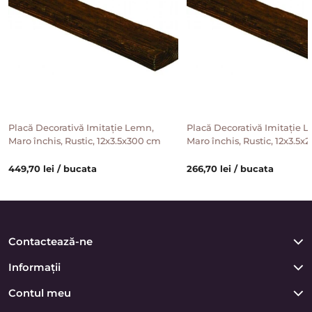
Placă Decorativă Imitație Lemn,
Placă Decorativă Imitație 
Maro închis, Rustic, 12x3.5x300 cm
Maro închis, Rustic, 12x3.5
449,70 lei / bucata
266,70 lei / bucata
Contactează-ne
Informații
Contul meu