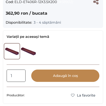
Cod:
ELD-ET406R-12X3.5X200
(#38902)
362,90 ron
/ bucata
Disponibilitate:
3 - 4 săptămâni
Variații pe aceeași temă
Adaugă în coș
La favorite
Producător: