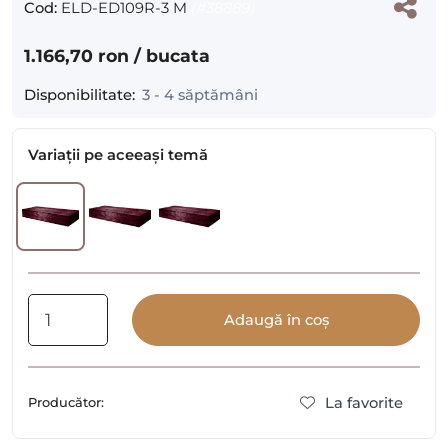
Cod:
ELD-ED109R-3 M
(#38889)
1.166,70 ron
/ bucata
Disponibilitate:
3 - 4 săptămâni
Variații pe aceeași temă
Adaugă în coș
La favorite
Producător: