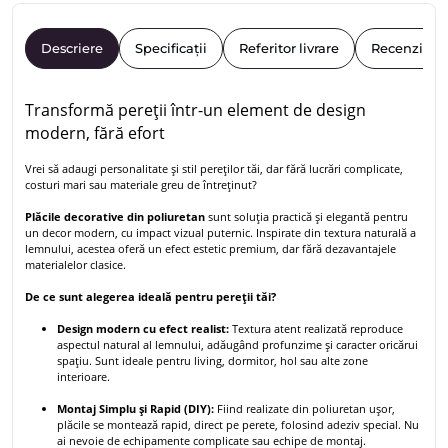
Descriere
Specificații
Referitor livrare
Recenzii
Transformă pereții într-un element de design
modern, fără efort
Vrei să adaugi personalitate și stil pereților tăi, dar fără lucrări complicate,
costuri mari sau materiale greu de întreținut?
Plăcile decorative din poliuretan
sunt soluția practică și elegantă pentru
un decor modern, cu impact vizual puternic. Inspirate din textura naturală a
lemnului, acestea oferă un efect estetic premium, dar fără dezavantajele
materialelor clasice.
De ce sunt alegerea ideală pentru pereții tăi?
Design modern cu efect realist:
Textura atent realizată reproduce
aspectul natural al lemnului, adăugând profunzime și caracter oricărui
spațiu. Sunt ideale pentru living, dormitor, hol sau alte zone
interioare.
Montaj Simplu și Rapid (DIY):
Fiind realizate din poliuretan ușor,
plăcile se montează rapid, direct pe perete, folosind adeziv special. Nu
ai nevoie de echipamente complicate sau echipe de montaj.