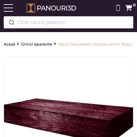
0
Cine caută, găsește!
Acasă
Grinzi aparente
Placă Decorativă Imitație Lemn, Roșu, 