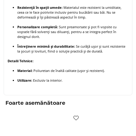
Rezistență în spații umede:
Materialul este rezistent la umiditate,
ceea ce le face potrivite inclusiv pentru bucătării sau băi. Nu se
deformează și își păstrează aspectul în timp.
Personalizare completă:
Sunt preamorsate și pot fi vopsite cu
vopsele fără solvenți sau diluanți, pentru a se integra perfect în
designul dorit.
Întreținere minimă și durabilitate:
Se curăță ușor și sunt rezistente
la șocuri și lovituri, fiind o soluție practică și de durată.
Detalii Tehnice:
Material:
Poliuretan de înaltă calitate (ușor și rezistent).
Utilizare:
Exclusiv la interior.
Foarte asemănătoare