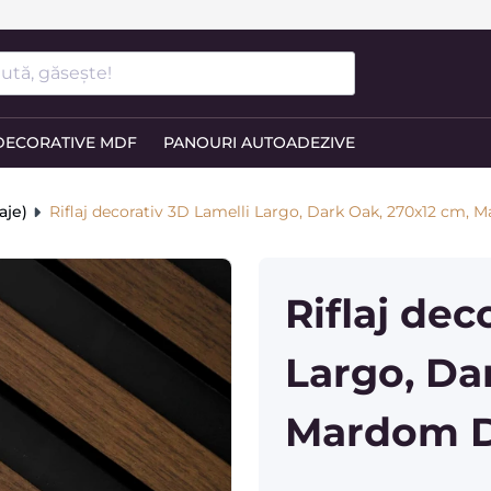
ută, găsește!
DECORATIVE MDF
PANOURI AUTOADEZIVE
aje)
Riflaj decorativ 3D Lamelli Largo, Dark Oak, 270x12 cm,
Riflaj dec
Largo, Da
Mardom 