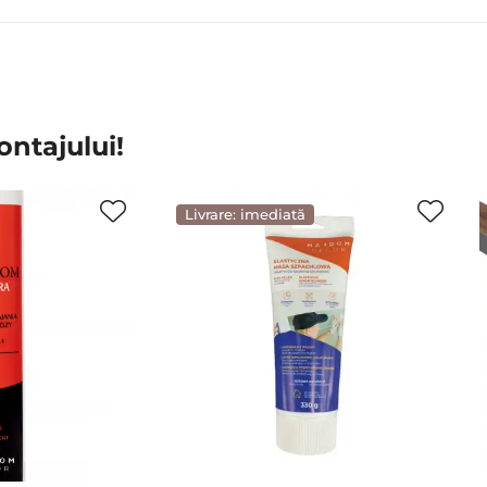
ontajului!
Livrare: imediată