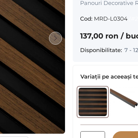
Panouri Decorative Ri
Cod:
MRD-L0304
(#2
137,00 ron
/ bu
Disponibilitate:
7 - 1
Variații pe aceeași 