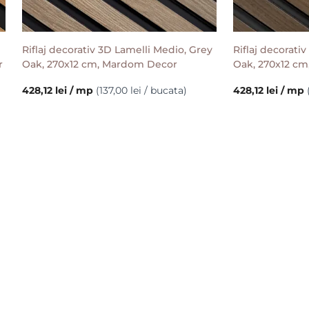
Riflaj decorativ 3D Lamelli Medio, Grey
Riflaj decorati
r
Oak, 270x12 cm, Mardom Decor
Oak, 270x12 c
428,12 lei / mp
(137,00 lei / bucata)
428,12 lei / mp