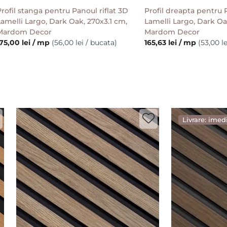
rofil stanga pentru Panoul riflat 3D
Profil dreapta pentru P
amelli Largo, Dark Oak, 270x3.1 cm,
Lamelli Largo, Dark Oa
Mardom Decor
Mardom Decor
75,00 lei / mp
(56,00 lei / bucata)
165,63 lei / mp
(53,00 l
Livrare: imed