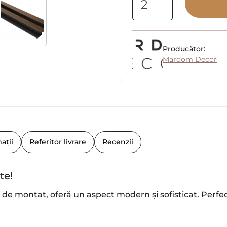
Producător:
Mardom Decor
ații
Referitor livrare
Recenzii
te!
de montat, oferă un aspect modern și sofisticat. Perfec