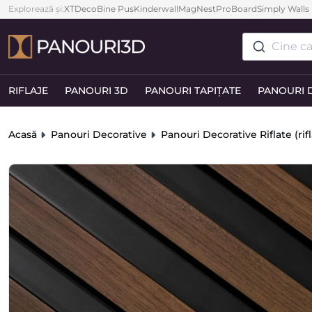
Explorează și:
XTDeco
Bine Pus
Kinderwall
MagNest
ProBoard
Simply Walls
Cine ca
RIFLAJE
PANOURI 3D
PANOURI TAPIȚATE
PANOURI 
Acasă
Panouri Decorative
Panouri Decorative Riflate (rifl