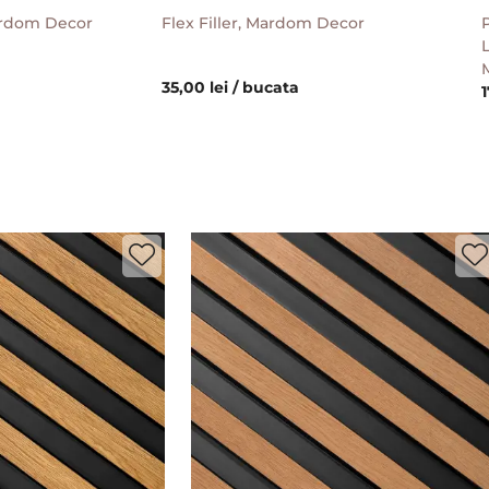
Mardom Decor
Flex Filler, Mardom Decor
P
L
35,00 lei / bucata
1