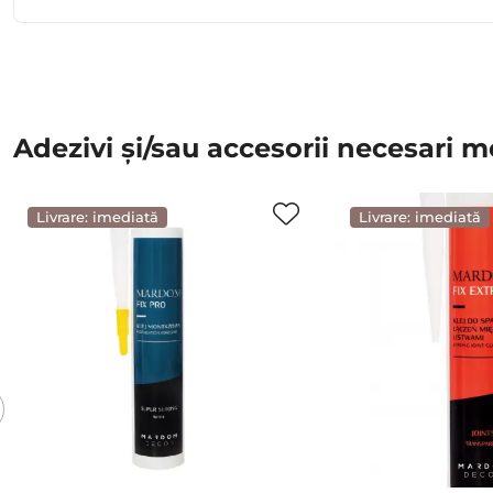
Adezivi și/sau accesorii necesari m
Livrare: imediată
Livrare: imediată