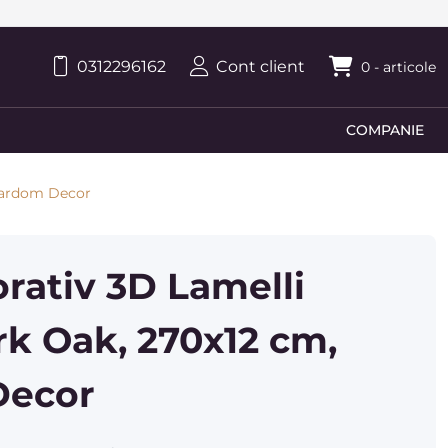
0312296162
Cont client
0
- articole
COMPANIE
 Mardom Decor
orativ 3D Lamelli
rk Oak, 270x12 cm,
Decor