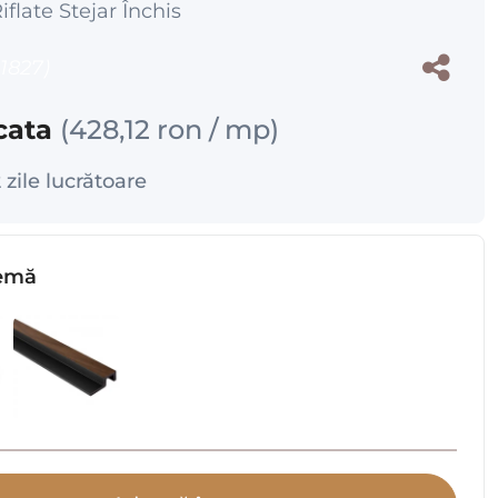
flate Stejar Închis
1827)
cata
(
428,12 ron
/ mp)
2 zile lucrătoare
temă