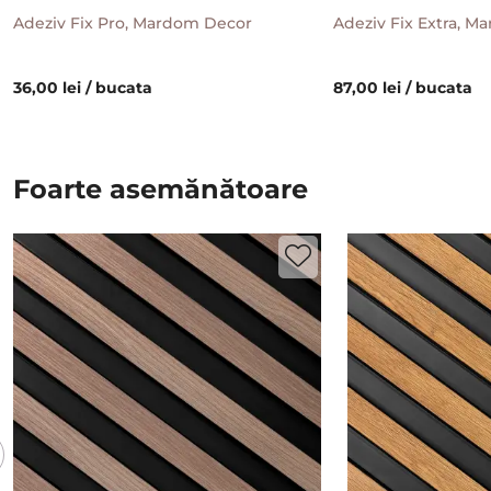
Adeziv Fix Pro, Mardom Decor
Adeziv Fix Extra, 
36,00 lei / bucata
87,00 lei / bucata
Foarte asemănătoare