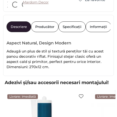
Mardom Decor
Descriere
Producător
Specificații
Informații
R
Aspect Natural, Design Modern
Adaugă un plus de stil și textură pereților tăi cu acest
panou decorativ riflat. Finisajul stejar clasic oferă un
aspect cald și primitor, perfect pentru orice interior.
Dimensiuni: 270x12 cm.
Adezivi și/sau accesorii necesari montajului!
Livrare: imediată
Livrare: ime