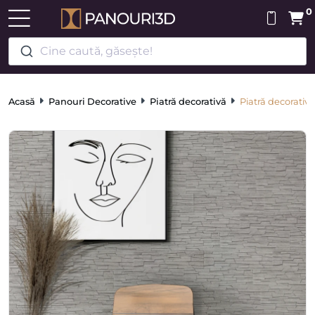
0
Cine caută, găsește!
Acasă
Panouri Decorative
Piatră decorativă
Piatră decorati