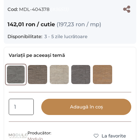
Cod:
MDL-404378
(#36513)
142,01 ron
/ cutie
(
197,23 ron
/ mp)
Disponibilitate:
3 - 5 zile lucrătoare
Variații pe aceeași temă
Adaugă în coș
Producător:
La favorite
Modulo