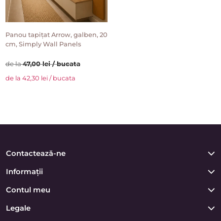
Panou tapițat Arrow, galben, 20
cm, Simply Wall Panels
de la
47,00 lei / bucata
de la 42,30 lei / bucata
Contactează-ne
Informații
Contul meu
Legale