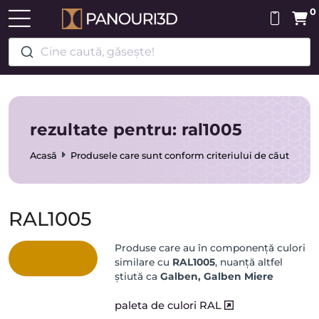
0
Cine caută, găsește!
rezultate pentru: ral1005
Acasă
Produsele care sunt conform criteriului de căutare
RAL1005
Produse care au în componență culori
similare cu
RAL1005
, nuanță altfel
știută ca
Galben, Galben Miere
paleta de culori RAL