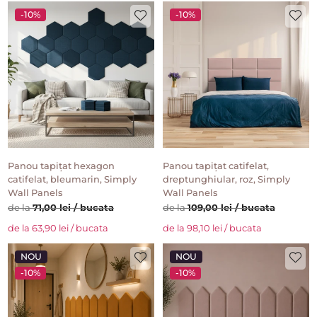
-10%
-10%
Panou tapițat hexagon
Panou tapițat catifelat,
catifelat, bleumarin, Simply
dreptunghiular, roz, Simply
Wall Panels
Wall Panels
de la
71,00 lei / bucata
de la
109,00 lei / bucata
de la 63,90 lei / bucata
de la 98,10 lei / bucata
NOU
NOU
-10%
-10%