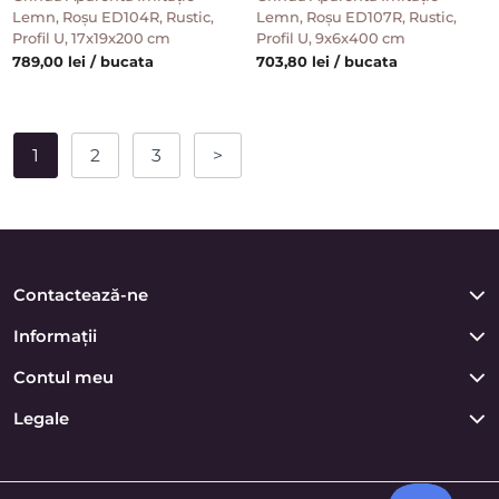
Lemn, Roșu ED104R, Rustic,
Lemn, Roșu ED107R, Rustic,
Profil U, 17x19x200 cm
Profil U, 9x6x400 cm
789,00 lei / bucata
703,80 lei / bucata
1
2
3
>
Contactează-ne
Informații
Contul meu
Legale