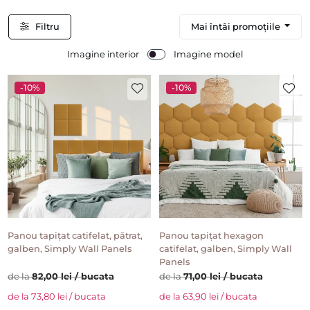
Filtru
Mai întâi promoțiile
Imagine interior
Imagine model
-10%
-10%
Panou tapițat catifelat, pătrat,
Panou tapițat hexagon
galben, Simply Wall Panels
catifelat, galben, Simply Wall
Panels
de la
82,00 lei / bucata
de la
71,00 lei / bucata
de la 73,80 lei / bucata
de la 63,90 lei / bucata