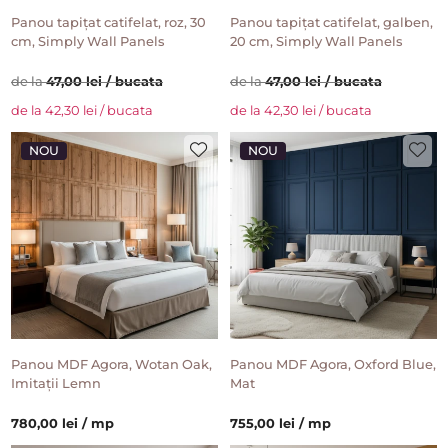
Panou tapițat catifelat, roz, 30
Panou tapițat catifelat, galben,
cm, Simply Wall Panels
20 cm, Simply Wall Panels
de la
47,00 lei / bucata
de la
47,00 lei / bucata
de la 42,30 lei / bucata
de la 42,30 lei / bucata
NOU
NOU
Panou MDF Agora, Wotan Oak,
Panou MDF Agora, Oxford Blue,
Imitații Lemn
Mat
780,00 lei / mp
755,00 lei / mp