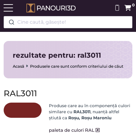
0
Cine caută, găsește!
rezultate pentru: ral3011
Acasă
Produsele care sunt conform criteriului de căutare
RAL3011
Produse care au în componență culori
similare cu
RAL3011
, nuanță altfel
știută ca
Roșu, Roșu Maroniu
paleta de culori RAL