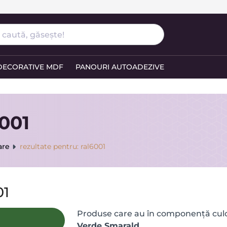
DECORATIVE MDF
PANOURI AUTOADEZIVE
6001
are
rezultate pentru: ral6001
01
Produse care au în componență culo
Verde Smarald