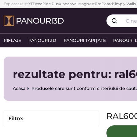
Explorează și:
XTDeco
Bine Pus
Kinderwall
MagNest
ProBoard
Simply Walls
RIFLAJE
PANOURI 3D
PANOURI TAPIȚATE
PANOURI 
rezultate pentru: ral
Acasă
Produsele care sunt conform criteriului de căut
RAL60
Filtre: