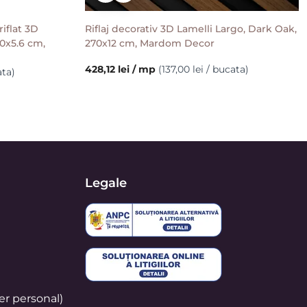
iflat 3D
Riflaj decorativ 3D Lamelli Largo, Dark Oak,
70x5.6 cm,
270x12 cm, Mardom Decor
428,12 lei / mp
(137,00 lei / bucata)
ata)
Legale
er personal)