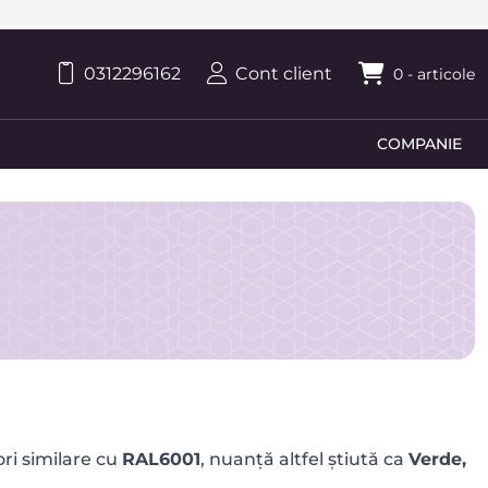
0312296162
Cont client
0
- articole
COMPANIE
ri similare cu
RAL6001
, nuanță altfel știută ca
Verde,