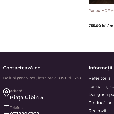
Panou MDF Ag
755,00 lei / 
Contactează-ne
Informații
De luni până vineri, între orele 09:00 și 16:30
Referitor la l
Termeni și co
Adresă
Designeri pa
Piața Cibin 5
Producători
Telefon
Recenzii