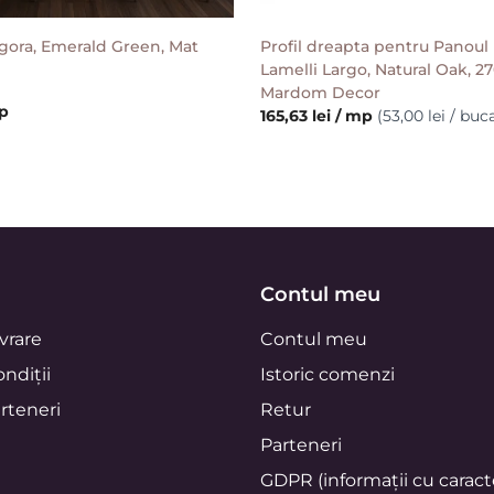
ora, Emerald Green, Mat
Profil dreapta pentru Panoul r
Lamelli Largo, Natural Oak, 2
Mardom Decor
mp
165,63 lei / mp
(53,00 lei / buc
Contul meu
ivrare
Contul meu
ndiții
Istoric comenzi
rteneri
Retur
Parteneri
GDPR (informații cu caract